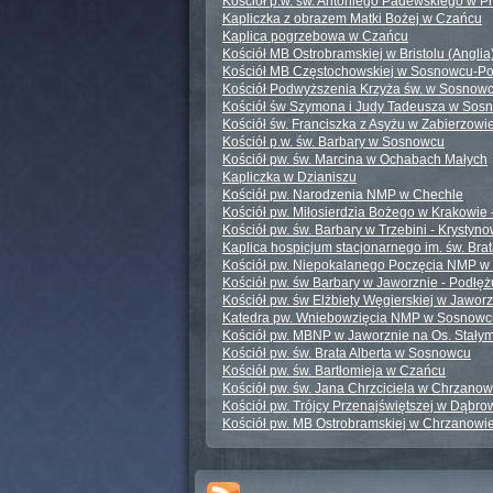
Kościół p.w. św. Antoniego Padewskiego w P
Kapliczka z obrazem Matki Bożej w Czańcu
Kaplica pogrzebowa w Czańcu
Kościół MB Ostrobramskiej w Bristolu (Anglia
Kościół MB Częstochowskiej w Sosnowcu-P
Kościół Podwyższenia Krzyża św. w Sosnow
Kościół św Szymona i Judy Tadeusza w Sos
Kościół św. Franciszka z Asyżu w Zabierzowi
Kościół p.w. św. Barbary w Sosnowcu
Kościół pw. św. Marcina w Ochabach Małych
Kapliczka w Dzianiszu
Kościół pw. Narodzenia NMP w Chechle
Kościół pw. Miłosierdzia Bożego w Krakowie 
Kościół pw. św. Barbary w Trzebini - Krystyno
Kaplica hospicjum stacjonarnego im. św. Bra
Kościół pw. Niepokalanego Poczęcia NMP 
Kościół pw. św Barbary w Jaworznie - Podłęż
Kościół pw. św Elżbiety Węgierskiej w Jawor
Katedra pw. Wniebowzięcia NMP w Sosnowc
Kościół pw. MBNP w Jaworznie na Os. Stały
Kościół pw. św. Brata Alberta w Sosnowcu
Kościół pw. św. Bartłomieja w Czańcu
Kościół pw. św. Jana Chrzciciela w Chrzanow
Kościół pw. Trójcy Przenajświętszej w Dąbro
Kościół pw. MB Ostrobramskiej w Chrzanowi