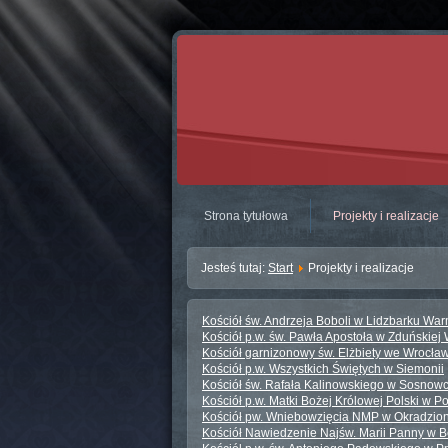
Strona tytułowa
Projekty i realizacje
Jesteś tutaj:
Start
Projekty i realizacje
Kościół św. Andrzeja Boboli w Lidzbarku Wa
Kościół p.w. św. Pawła Apostoła w Zduńskiej 
Kościół garnizonowy św. Elżbiety we Wrocła
Kościół p.w. Wszystkich Świętych w Siemonii
Kościół św. Rafała Kalinowskiego w Sosnow
Kościół p.w. Matki Bożej Królowej Polski w 
Kościół pw. Wniebowzięcia NMP w Okradzio
Kościół Nawiedzenie Najśw. Marii Panny w B