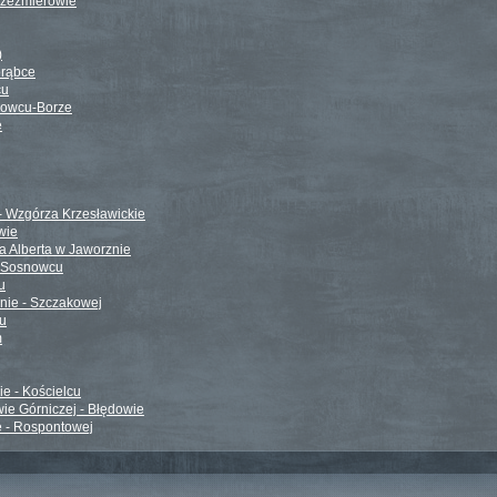
rzeźmierowie
)
orąbce
cu
nowcu-Borze
e
- Wzgórza Krzesławickie
wie
ta Alberta w Jaworznie
w Sosnowcu
u
znie - Szczakowej
u
m
ie - Kościelcu
wie Górniczej - Błędowie
e - Rospontowej