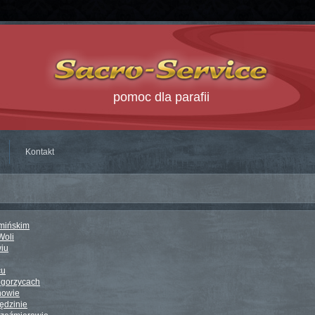
pomoc dla parafii
Kontakt
rmińskim
Woli
wiu
cu
Pogorzycach
nowie
ędzinie